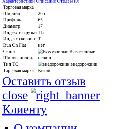
Характеристики
Описание
Отзывы (0)
Торговая марка
Ширина
265
Профиль
65
Диаметр
17
Индекс нагрузки
112
Индекс скорости
T
Run On Flat
нет
Сезон
Всесезонные
Шипованность
нешип
Тип ТС
внедорожник
Торговая марка
Китай
Оставить отзыв
close
Клиенту
О компании