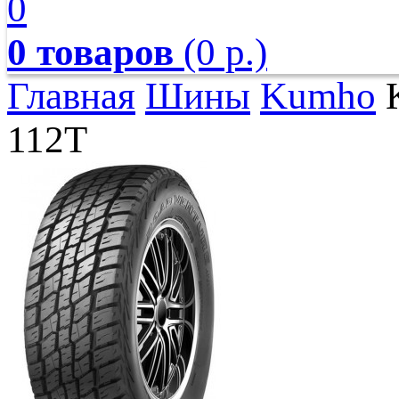
0
0 товаров
(0 р.)
Главная
Шины
Kumho
K
112T