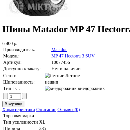
Шины Matador MP 47 Hectorra
6 400 р.
Производитель:
Matador
Модель:
MP 47 Hectorra 3 SUV
Артикул:
10077456
Доступно к заказу:
Нет в наличии
Сезон:
Летние
Шипованность:
нешип
Тип ТС:
внедорожник
Характеристики
Описание
Отзывы (0)
Торговая марка
Тип усиленности
XL
Ширина
235