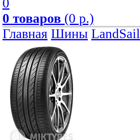
0
0 товаров
(0 р.)
Главная
Шины
LandSail