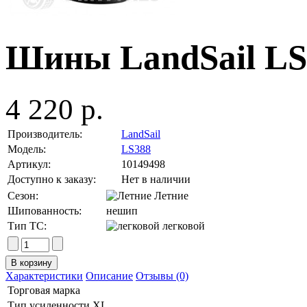
Шины LandSail LS
4 220 р.
Производитель:
LandSail
Модель:
LS388
Артикул:
10149498
Доступно к заказу:
Нет в наличии
Сезон:
Летние
Шипованность:
нешип
Тип ТС:
легковой
Характеристики
Описание
Отзывы (0)
Торговая марка
Тип усиленности
XL